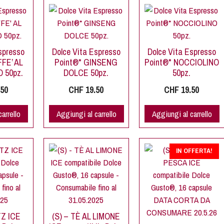
spresso
Dolce Vita Espresso
Dolce Vita Espresso
FE’ AL
Point®* GINSENG
Point®* NOCCIOLINO
 50pz.
DOLCE 50pz.
50pz.
50
CHF
19.50
CHF
19.50
arrello
Aggiungi al carrello
Aggiungi al carrello
IN OFFERTA!
TZ ICE
(S) – TÈ AL LIMONE