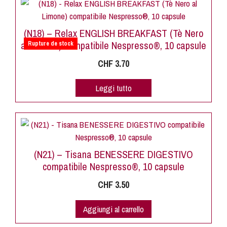
(N18) – Relax ENGLISH BREAKFAST (Tè Nero
al Limone) compatibile Nespresso®, 10 capsule
Rupture de stock
CHF
3.70
Leggi tutto
(N21) – Tisana BENESSERE DIGESTIVO
compatibile Nespresso®, 10 capsule
CHF
3.50
Aggiungi al carrello