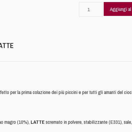
(D3)
Aggiungi al 
-
CIOCCOLATTE
Kids compatibile
Dolce
Gusto®
LATTE
16x
quantità
fetto per la prima colazione dei più piccini e per tutti gli amanti del ciocc
cao magro (10%),
LATTE
scremato in polvere, stabilizzante (E331), sale