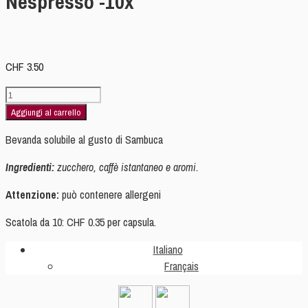
Nespresso -10x
CHF
3.50
(N15)
-10x
Aggiungi al carrello
Sambuca
Bevanda solubile al gusto di Sambuca
compatibile
Nespresso
Ingredienti:
zucchero, caffè istantaneo e aromi.
-10x
quantità
Attenzione:
può contenere allergeni
Scatola da 10: CHF 0.35 per capsula.
Italiano
Français