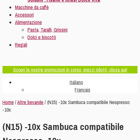
Macchine da caffè
Accessori
Alimentazione
Pasta, Taralli, Grissini
Dolci e biscotti
Regali
Scopri le nostre promozioni in corso, prezzi ridotti, clicca qui!
Italiano
Français
Home
/
Altre bevande
/ (N15) -10x Sambuca compatibile Nespresso
-10x
(N15) -10x Sambuca compatibile