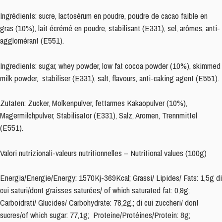
Ingrédients: sucre, lactosérum en poudre, poudre de cacao faible en
gras (10%), lait écrémé en poudre, stabilisant (E331), sel, arômes, anti-
agglomérant (E551).
Ingredients: sugar, whey powder, low fat cocoa powder (10%), skimmed
milk powder, stabiliser (E331), salt, flavours, anti-caking agent (E551).
Zutaten: Zucker, Molkenpulver, fettarmes Kakaopulver (10%),
Magermilchpulver, Stabilisator (E331), Salz, Aromen, Trennmittel
(E551).
Valori nutrizionali-valeurs nutritionnelles – Nutritional values (100g)
Energia/Energie/Energy: 1570Kj-369Kcal; Grassi/ Lipides/ Fats: 1,5g di
cui saturi/dont graisses saturées/ of which saturated fat: 0,9g;
Carboidrati/ Glucides/ Carbohydrate: 78,2g.; di cui zuccheri/ dont
sucres/of which sugar: 77,1g; Proteine/Protéines/Protein: 8g;