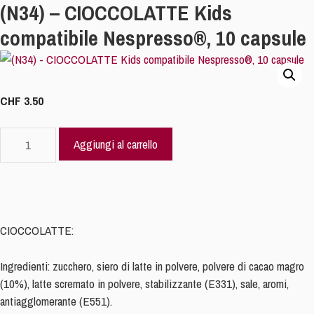
(N34) – CIOCCOLATTE Kids
compatibile Nespresso®, 10 capsule
CHF
3.50
(N34)
Aggiungi al carrello
-
CIOCCOLATTE
Kids
compatibile
Nespresso®,
CIOCCOLATTE:
10
capsule
Ingredienti: zucchero, siero di latte in polvere, polvere di cacao magro
quantità
(10%), latte scremato in polvere, stabilizzante (E331), sale, aromi,
antiagglomerante (E551).