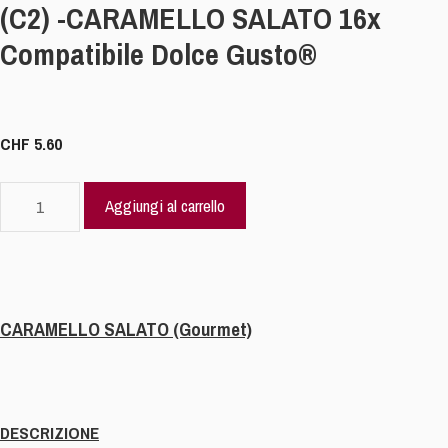
(C2) -CARAMELLO SALATO 16x
Compatibile Dolce Gusto®
CHF
5.60
(C2)
Aggiungi al carrello
-
CARAMELLO
SALATO 16x
Compatibile
Dolce
CARAMELLO SALATO (Gourmet)
Gusto®
quantità
DESCRIZIONE