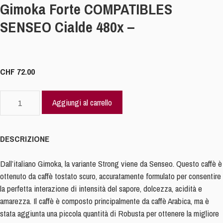
Gimoka Forte COMPATIBLES
SENSEO Cialde 480x –
CHF
72.00
Gimoka
Aggiungi al carrello
Forte
COMPATIBLES
SENSEO
DESCRIZIONE
Cialde
480x
Dall’italiano Gimoka, la variante Strong viene da Senseo. Questo caffè è
-
ottenuto da caffè tostato scuro, accuratamente formulato per consentire
quantità
la perfetta interazione di intensità del sapore, dolcezza, acidità e
amarezza. Il caffè è composto principalmente da caffè Arabica, ma è
stata aggiunta una piccola quantità di Robusta per ottenere la migliore