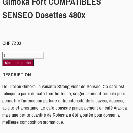
Gimoka Fort COMPATIBLES
SENSEO Dosettes 480x
CHF
72.00
quantité
de
Ajouter au panier
Gimoka
DESCRIPTION
Fort
COMPATIBLES
De l’italien Gimoka, la variante Strong vient de Senseo. Ce café est
SENSEO
fabriqué à partir de café torréfié foncé, soigneusement formulé pour
Dosettes
permettre l’interaction parfaite entre intensité de la saveur, douceur,
480x
acidité et amertume. Le café consiste principalement en café Arabica,
mais une petite quantité de Robusta a été ajoutée pour donner la
meilleure composition aromatique.