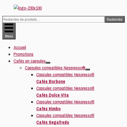
Aller
au
Recherche
contenu
Recherche
pour :
Menu
Accueil
Promotions
Cafés en capsules
Capsules compatibles Nespresso®
Capsules compatibles Nespresso®
Cafés Borbone
Capsules compatibles Nespresso®
Cafés Dolce Vita
Capsules compatibles Nespresso®
Cafés Kimbo
Capsules compatibles Nespresso®
Cafés Segafredo