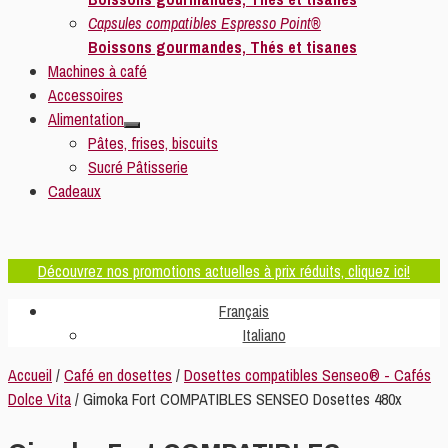
Capsules compatibles Espresso Point®
Boissons gourmandes, Thés et tisanes
Machines à café
Accessoires
Alimentation
Pâtes, frises, biscuits
Sucré Pâtisserie
Cadeaux
Découvrez nos promotions actuelles à prix réduits, cliquez ici!
Français
Italiano
Accueil
/
Café en dosettes
/
Dosettes compatibles Senseo® - Cafés
Dolce Vita
/ Gimoka Fort COMPATIBLES SENSEO Dosettes 480x