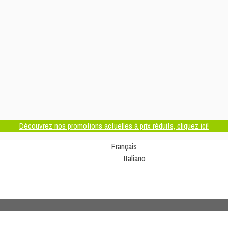
Découvrez nos promotions actuelles à prix réduits, cliquez ici!
Français
Italiano