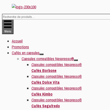
Aller
au
contenu
Recherche
pour :
Menu
Accueil
Promotions
Cafés en capsules
Capsules compatibles Nespresso®
Capsules compatibles Nespresso®
Cafés Borbone
Capsules compatibles Nespresso®
Cafés Dolce Vita
Capsules compatibles Nespresso®
Cafés Kimbo
Capsules compatibles Nespresso®
Cafés Segafredo