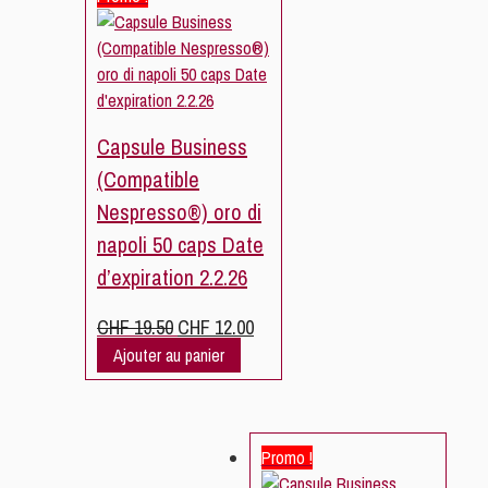
Capsule Business
(Compatible
Nespresso®) oro di
napoli 50 caps Date
d’expiration 2.2.26
Le
Le
CHF
19.50
CHF
12.00
prix
prix
Ajouter au panier
initial
actuel
était :
est :
CHF 19.50.
CHF 12.00.
Promo !