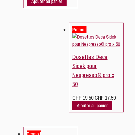
Ajouter au panier
initial
actuel
était :
est :
CHF 19.50.
CHF 17.50.
Promo !
Dosettes Deca
Sidek pour
Nespresso® pro x
50
Le
Le
CHF
19.50
CHF
17.50
prix
prix
Ajouter au panier
initial
actuel
était :
est :
CHF 19.50.
CHF 17.50.
Promo !