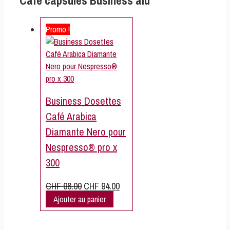
Café capsules Business alu
Promo !
Business Dosettes
Café Arabica
Diamante Nero pour
Nespresso® pro x
300
Le
Le
CHF
96.00
CHF
94.00
prix
prix
Ajouter au panier
initial
actuel
était :
est :