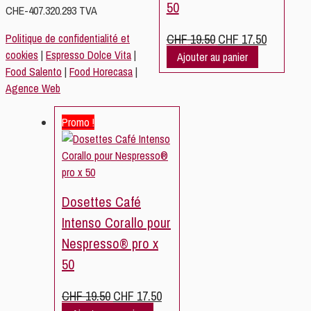
50
CHE-407.320.293 TVA
Le
Le
Politique de confidentialité et
CHF
19.50
CHF
17.50
prix
prix
cookies
|
Espresso Dolce Vita
|
Ajouter au panier
initial
actuel
Food Salento
|
Food Horecasa
|
était :
est :
Agence Web
CHF 19.50.
CHF 17.50.
Promo !
Dosettes Café
Intenso Corallo pour
Nespresso® pro x
50
Le
Le
CHF
19.50
CHF
17.50
prix
prix