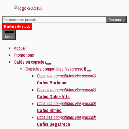
Aller
au
Recherche
contenu
Recherche
Rupture de stock
pour :
Menu
Accueil
Promotions
Cafés en capsules
Capsules compatibles Nespresso®
Capsules compatibles Nespresso®
Cafés Borbone
Capsules compatibles Nespresso®
Cafés Dolce Vita
Capsules compatibles Nespresso®
Cafés Kimbo
Capsules compatibles Nespresso®
Cafés Segafredo