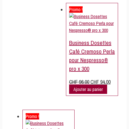
CHF 96.00.
CHF 94.00.
Promo !
Business Dosettes
Café Cremoso Perla
pour Nespresso®
pro x 300
Le
Le
CHF
96.00
CHF
94.00
prix
prix
Ajouter au panier
initial
actuel
était :
est :
CHF 96.00.
CHF 94.00.
Promo !