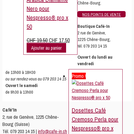
Chêne-Bourg.
Nero pour
NOS POINTS DE VENTE
Nespresso® pro x
50
Boutique Café-In
2 rue de Genève,
Le
Le
1225 Chêne-Bourg,
CHF
19.50
CHF
17.50
tél. 079 203 14 15
prix
prix
Ajouter au panier
initial
actuel
Ouvert du lundi au
était :
est :
vendredi
CHF 19.50.
CHF 17.50.
de 13h00 à 18H30
Promo !
ou sur rendez-vous au 079 203 14 15
Ouvert le samedi
de 9h30 à 13h00
Dosettes Café
Café'In
2, rue de Genève, 1225 Chêne-
Cremoso Perla pour
Bourg (Suisse)
Nespresso® pro x
Tél. 079 203 14 15 |
info@cafe-in.ch