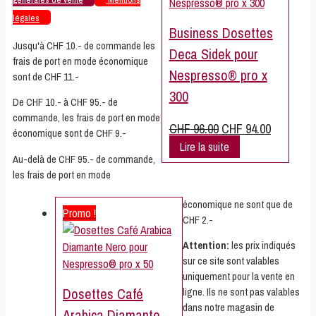
légales
Business Dosettes
Jusqu'à CHF 10.- de commande les
Deca Sidek pour
frais de port en mode économique
Nespresso® pro x
sont de CHF 11.-
300
De CHF 10.- à CHF 95.- de
commande, les frais de port en mode
Le
Le
CHF
96.00
CHF
94.00
économique sont de CHF 9.-
prix
prix
Lire la suite
Au-delà de CHF 95.- de commande,
initial
actuel
les frais de port en mode
était :
est :
CHF 96.00.
CHF 94.00.
économique ne sont que de
Promo !
CHF 2.-
Attention:
les prix indiqués
sur ce site sont valables
uniquement pour la vente en
Dosettes Café
ligne. Ils ne sont pas valables
dans notre magasin de
Arabica Diamante