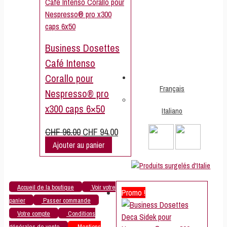
Business Dosettes
Café Intenso
Corallo pour
Français
Nespresso® pro
x300 caps 6×50
Italiano
Le
Le
CHF
96.00
CHF
94.00
prix
prix
Ajouter au panier
initial
actuel
était :
est :
CHF 96.00.
CHF 94.00.
Accueil de la boutique
Voir votre
Promo !
panier
Passer commande
Votre compte
Conditions
générales de vente
Mentions