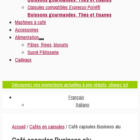
Capsules compatibles Espresso Point®
Boissons gourmandes, Thés et tisanes
Machines à café
Accessoires
Alimentation
Pâtes, frises, biscuits
Sucré Pâtisserie
Cadeaux
Découvrez nos promotions actuelles à prix réduits, cliquez ici!
Français
Italiano
Accueil
/
Cafés en capsules
/ Café capsules Business alu