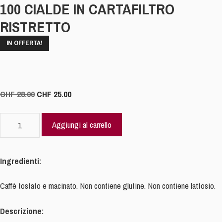
100 CIALDE IN CARTAFILTRO
RISTRETTO
IN OFFERTA!
Il
Il
CHF
28.00
CHF
25.00
prezzo
prezzo
originale
attuale
100
Aggiungi al carrello
era:
è:
CIALDE
CHF 28.00.
CHF 25.00.
IN
CARTAFILTRO
Ingredienti:
RISTRETTO
quantità
Caffè tostato e macinato. Non contiene glutine. Non contiene lattosio.
Descrizione: