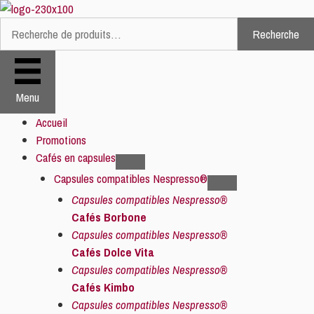
Aller
au
Recherche
Recherche
contenu
pour :
Menu
Accueil
Promotions
Cafés en capsules
Capsules compatibles Nespresso®
Capsules compatibles Nespresso®
Cafés Borbone
Capsules compatibles Nespresso®
Cafés Dolce Vita
Capsules compatibles Nespresso®
Cafés Kimbo
Capsules compatibles Nespresso®