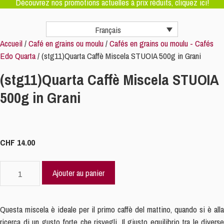
Découvrez nos promotions actuelles à prix réduits, cliquez ici!
Français
Accueil
/
Café en grains ou moulu
/
Cafés en grains ou moulu - Cafés
Edo Quarta
/ (stg11)Quarta Caffè Miscela STUOIA 500g in Grani
(stg11)Quarta Caffè Miscela STUOIA
500g in Grani
CHF
14.00
quantité
Ajouter au panier
de
(stg11)Quarta
Caffè
Questa miscela è ideale per il primo caffè del mattino, quando si è alla
Miscela
ricerca di un gusto forte che risvegli. Il giusto equilibrio tra le diverse