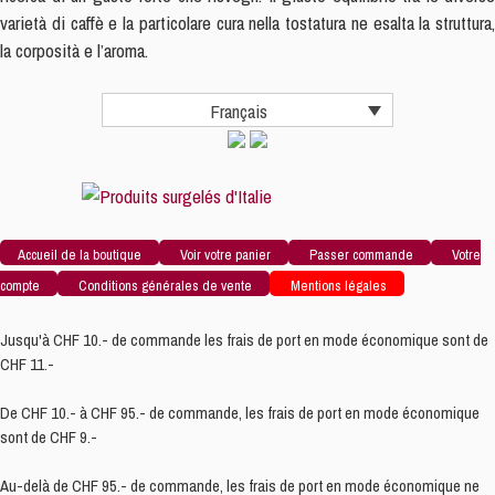
STUOIA
varietà di caffè e la particolare cura nella tostatura ne esalta la struttura,
500g
la corposità e l’aroma.
in
Grani
Français
Accueil de la boutique
Voir votre panier
Passer commande
Votre
compte
Conditions générales de vente
Mentions légales
Jusqu'à CHF 10.- de commande les frais de port en mode économique sont de
CHF 11.-
De CHF 10.- à CHF 95.- de commande, les frais de port en mode économique
sont de CHF 9.-
Au-delà de CHF 95.- de commande, les frais de port en mode économique ne