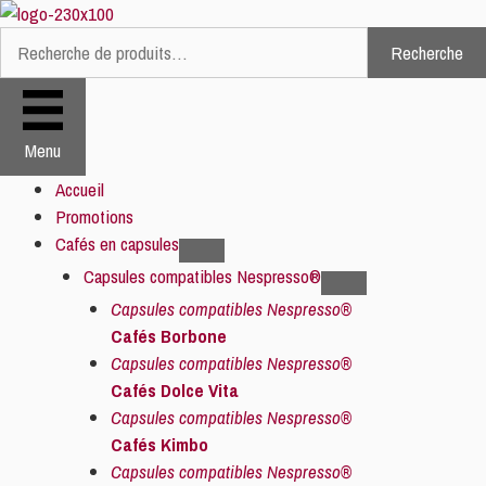
Aller
au
Recherche
Recherche
contenu
pour :
Menu
Accueil
Promotions
Cafés en capsules
Capsules compatibles Nespresso®
Capsules compatibles Nespresso®
Cafés Borbone
Capsules compatibles Nespresso®
Cafés Dolce Vita
Capsules compatibles Nespresso®
Cafés Kimbo
Capsules compatibles Nespresso®