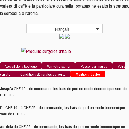
Miscela
varietà di caffè e la particolare cura nella tostatura ne esalta la struttura,
STUOIA
la corposità e l’aroma.
Moulu
250g
Français
Accueil de la boutique
Voir votre panier
Passer commande
Votre
compte
Conditions générales de vente
Mentions légales
Jusqu'à CHF 10.- de commande les frais de port en mode économique sont de
CHF 11.-
De CHF 10.- à CHF 95.- de commande, les frais de port en mode économique
sont de CHF 9.-
Au-delà de CHF 95.- de commande, les frais de port en mode économique ne