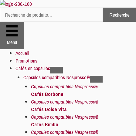
Aller
au
Recherche
Recherche
contenu
pour :
Menu
Accueil
Promotions
Cafés en capsules
Capsules compatibles Nespresso®
Capsules compatibles Nespresso®
Cafés Borbone
Capsules compatibles Nespresso®
Cafés Dolce Vita
Capsules compatibles Nespresso®
Cafés Kimbo
Capsules compatibles Nespresso®