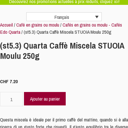
Découvrez nos promotions actuelles à prix réduits, cliquez ici!
Français
Accueil
/
Café en grains ou moulu
/
Cafés en grains ou moulu - Cafés
Edo Quarta
/ (st5.3) Quarta Caffè Miscela STUOIA Moulu 250g
(st5.3) Quarta Caffè Miscela STUOIA
Moulu 250g
CHF
7.20
quantité
Ajouter au panier
de
(st5.3)
Quarta
Questa miscela è ideale per il primo caffè del mattino, quando si è alla
Caffè
ricerca di un gusto forte che risvegli. Il giusto equilibrio tra le diverse