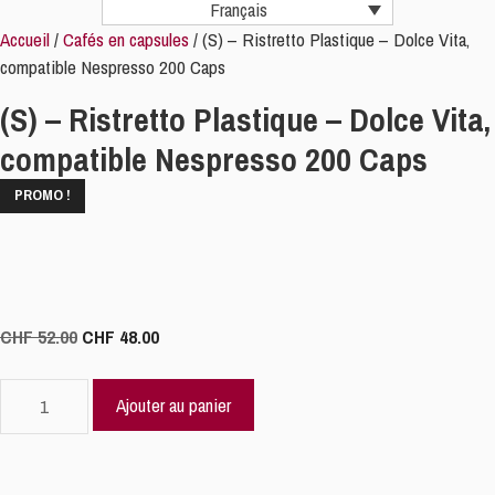
Français
Accueil
/
Cafés en capsules
/ (S) – Ristretto Plastique – Dolce Vita,
compatible Nespresso 200 Caps
(S) – Ristretto Plastique – Dolce Vita,
compatible Nespresso 200 Caps
PROMO !
Le
Le
CHF
52.00
CHF
48.00
prix
prix
initial
actuel
quantité
Ajouter au panier
était :
est :
de
CHF 52.00.
CHF 48.00.
(S)
-