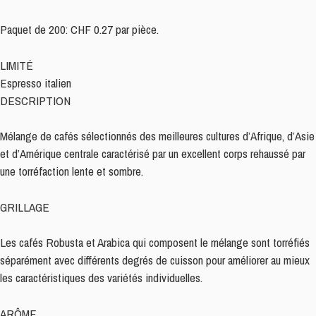
Ristretto
Plastique
Paquet de 200: CHF 0.27 par pièce.
-
Dolce
LIMITÉ
Vita,
Espresso italien
compatible
DESCRIPTION
Nespresso
200
Mélange de cafés sélectionnés des meilleures cultures d’Afrique, d’Asie
Caps
et d’Amérique centrale caractérisé par un excellent corps rehaussé par
une torréfaction lente et sombre.
GRILLAGE
Les cafés Robusta et Arabica qui composent le mélange sont torréfiés
séparément avec différents degrés de cuisson pour améliorer au mieux
les caractéristiques des variétés individuelles.
ARÔME