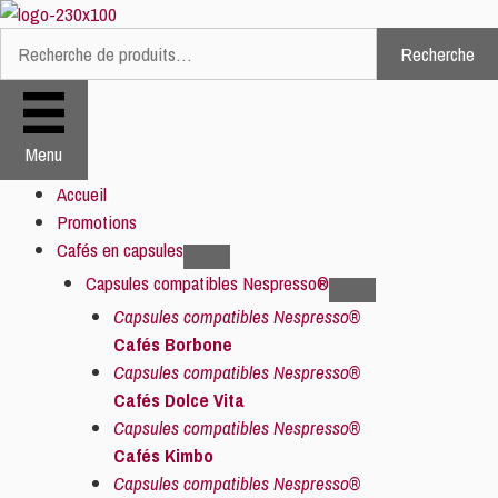
Aller
au
Recherche
Recherche
contenu
pour :
Menu
Accueil
Promotions
Cafés en capsules
Capsules compatibles Nespresso®
Capsules compatibles Nespresso®
Cafés Borbone
Capsules compatibles Nespresso®
Cafés Dolce Vita
Capsules compatibles Nespresso®
Cafés Kimbo
Capsules compatibles Nespresso®