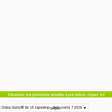
Découvrez nos promotions actuelles à prix réduits, cliquez ici!
 Dolce Gusto® de 16 capsules – date courte 7.2026
Français