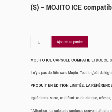
(S) – MOJITO ICE compatib
quantité
Ajouter au panier
de
(S)
-
MOJITO ICE CAPSULE COMPATIBILI DOLCE 
MOJITO
ICE
Il n’y a pas de fête sans Mojito. Tout le goût du lég
compatible
Dolce
PRODUIT EN ÉDITION LIMITÉE. LA RÉFÉRE
Gusto®
de
Ingrédients: sucre, acidifiant: acide citrique, arôme
16
capsules
* Attention: les colorants contenus peuvent affecter n