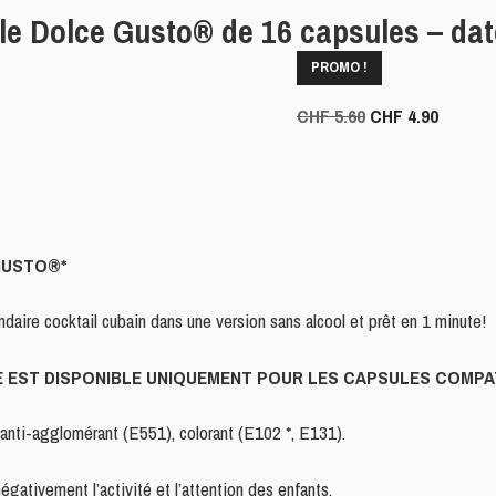
le Dolce Gusto® de 16 capsules – dat
PROMO !
Le
Le
CHF
5.60
CHF
4.90
prix
prix
initial
actuel
était :
est :
CHF 5.60.
CHF 4.9
GUSTO®*
endaire cocktail cubain dans une version sans alcool et prêt en 1 minute!
NCE EST DISPONIBLE UNIQUEMENT POUR LES CAPSULES COM
s, anti-agglomérant (E551), colorant (E102 *, E131).
égativement l’activité et l’attention des enfants.