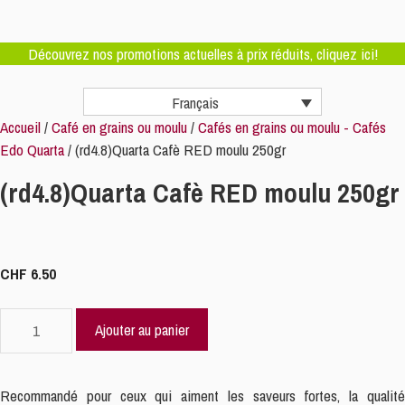
Découvrez nos promotions actuelles à prix réduits, cliquez ici!
Français
Accueil
/
Café en grains ou moulu
/
Cafés en grains ou moulu - Cafés
Edo Quarta
/ (rd4.8)Quarta Cafè RED moulu 250gr
(rd4.8)Quarta Cafè RED moulu 250gr
CHF
6.50
quantité
Ajouter au panier
de
(rd4.8)Quarta
Cafè
Recommandé pour ceux qui aiment les saveurs fortes, la qualité