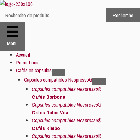
Aller
au
Recherche
Recherche
contenu
pour :
Menu
Accueil
Promotions
Cafés en capsules
Capsules compatibles Nespresso®
Capsules compatibles Nespresso®
Cafés Borbone
Capsules compatibles Nespresso®
Cafés Dolce Vita
Capsules compatibles Nespresso®
Cafés Kimbo
Capsules compatibles Nespresso®