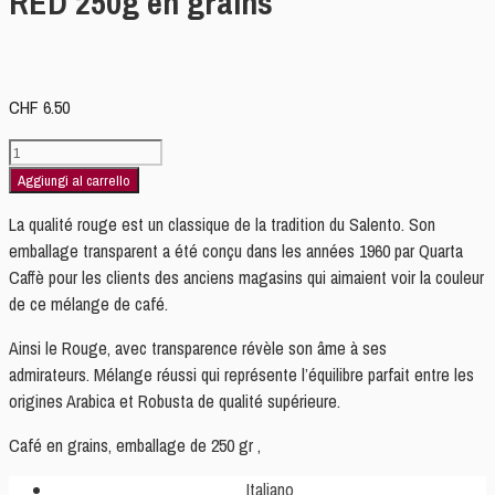
RED 250g en grains
CHF
6.50
(qgra4.8)Quarta
mélange
Aggiungi al carrello
de
La qualité rouge est un classique de la tradition du Salento. Son
café
emballage transparent a été conçu dans les années 1960 par Quarta
RED
Caffè pour les clients des anciens magasins qui aimaient voir la couleur
250g
de ce mélange de café.
en
grains
Ainsi le Rouge, avec transparence révèle son âme à ses
quantità
admirateurs. Mélange réussi qui représente l’équilibre parfait entre les
origines Arabica et Robusta de qualité supérieure.
Café en grains, emballage de 250 gr ,
Italiano