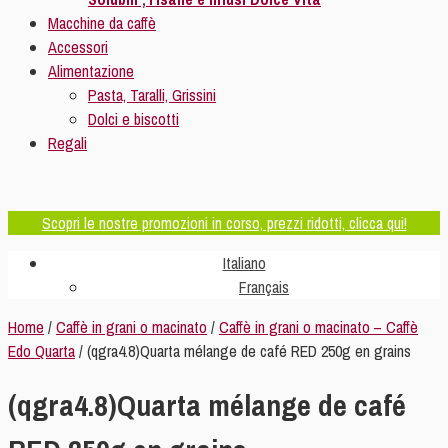
Macchine da caffè
Accessori
Alimentazione
Pasta, Taralli, Grissini
Dolci e biscotti
Regali
Scopri le nostre promozioni in corso, prezzi ridotti, clicca qui!
Italiano
Français
Home
/
Caffè in grani o macinato
/
Caffè in grani o macinato – Caffè
Edo Quarta
/ (qgra4.8)Quarta mélange de café RED 250g en grains
(qgra4.8)Quarta mélange de café