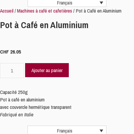
Français
Accueil
/
Machines à café et cafetières
/ Pot à Café en Aluminium
Pot à Café en Aluminium
CHF
26.05
quantité
Ajouter au panier
de
Pot
à
Capacité
250g
Café
Pot à café en aluminium
en
avec couvercle hermétique transparent
Aluminium
Fabriqué en Italie
Français