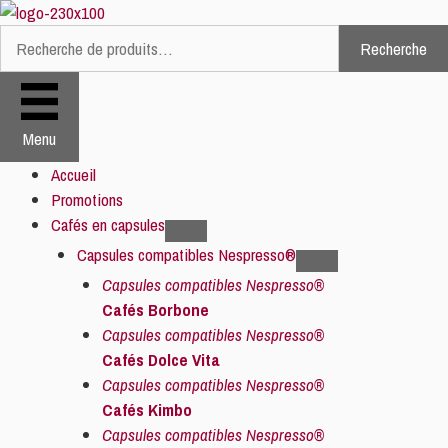
Aller
au
Recherche
Recherche
contenu
pour :
Menu
Accueil
Promotions
Cafés en capsules
Capsules compatibles Nespresso®
Capsules compatibles Nespresso®
Cafés Borbone
Capsules compatibles Nespresso®
Cafés Dolce Vita
Capsules compatibles Nespresso®
Cafés Kimbo
Capsules compatibles Nespresso®