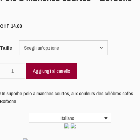
CHF
14.00
Taille
Polo
Aggiungi al carrello
à
manches
courtes
Un superbe polo à manches courtes, aux couleurs des célèbres cafés
-
Borbone
Borbone
quantità
Italiano