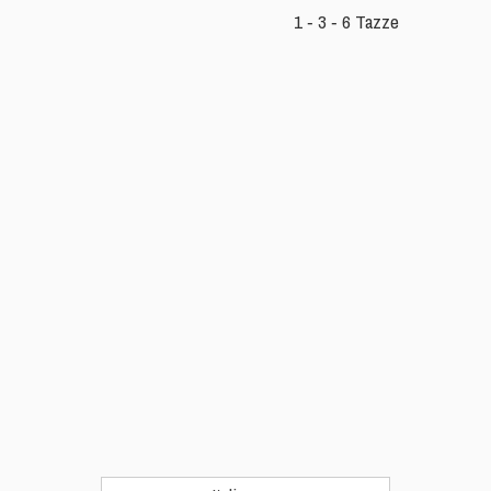
1 ‐
3
‐
6
Tazze