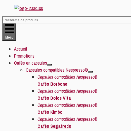
Aller
au
contenu
Recherche
pour :
Menu
Accueil
Promotions
Cafés en capsules
Capsules compatibles Nespresso®
Capsules compatibles Nespresso®
Cafés Borbone
Capsules compatibles Nespresso®
Cafés Dolce Vita
Capsules compatibles Nespresso®
Cafés Kimbo
Capsules compatibles Nespresso®
Cafés Segafredo