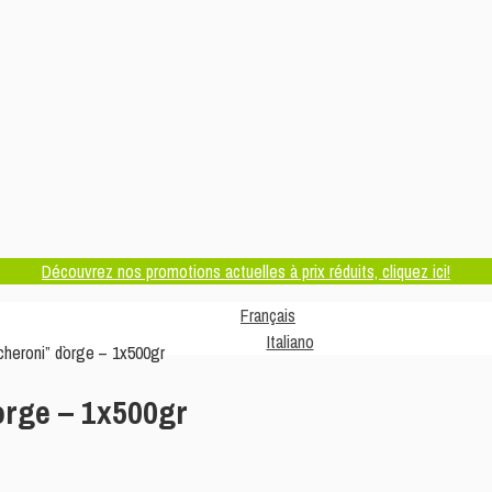
Découvrez nos promotions actuelles à prix réduits, cliquez ici!
Français
Italiano
cheroni” d`orge – 1x500gr
orge – 1x500gr