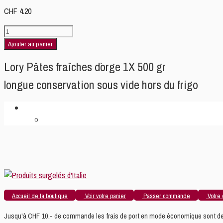
CHF
4.20
quantité
de
Ajouter au panier
Lory
Lory Pâtes fraîches d`orge 1X 500 gr
Pâtes
fraîches
longue conservation sous vide hors du frigo
“Maccheroni”
d`orge
–
1x500gr
Accueil de la boutique
Voir votre panier
Passer commande
Votre 
Jusqu'à CHF 10.- de commande les frais de port en mode économique sont de