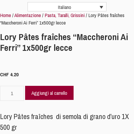
Italiano
Home
/
Alimentazione
/
Pasta, Taralli, Grissini
/ Lory Pâtes fraîches
“Maccheroni Ai Ferri” 1x500gr lecce
Lory Pâtes fraîches “Maccheroni Ai
Ferri” 1x500gr lecce
CHF
4.20
Lory
Aggiungi al carrello
Pâtes
fraîches
“Maccheroni
Lory Pâtes fraîches di semola di grano d’uro 1X
Ai
500 gr
Ferri”