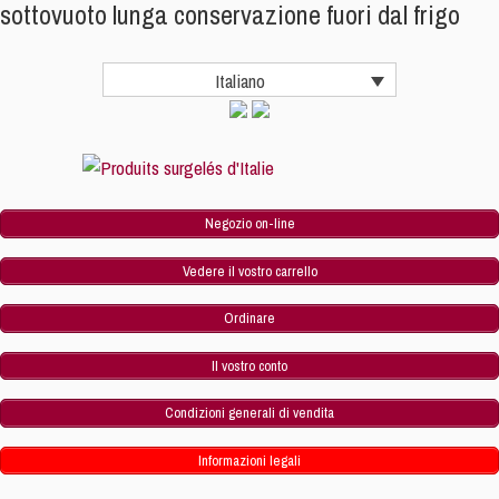
1x500gr
sottovuoto lunga conservazione fuori dal frigo
lecce
quantità
Italiano
Negozio on-line
Vedere il vostro carrello
Ordinare
Il vostro conto
Condizioni generali di vendita
Informazioni legali