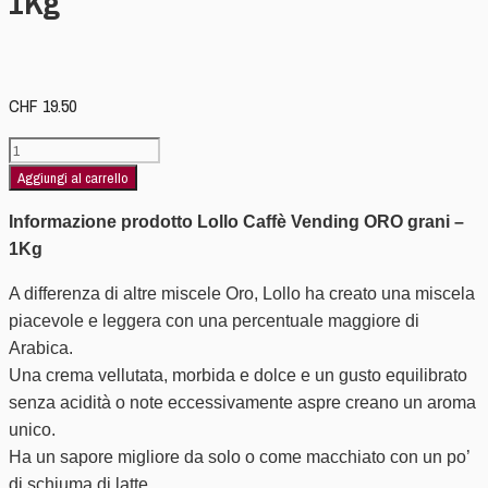
1Kg
CHF
19.50
Lollo
Caffè
Aggiungi al carrello
Vending
Informazione prodotto Lollo Caffè Vending ORO grani –
ORO
1Kg
grani
-
A differenza di altre miscele Oro, Lollo ha creato una miscela
1Kg
piacevole e leggera con una percentuale maggiore di
quantità
Arabica.
Una crema vellutata, morbida e dolce e un gusto equilibrato
senza acidità o note eccessivamente aspre creano un aroma
unico.
Ha un sapore migliore da solo o come macchiato con un po’
di schiuma di latte.