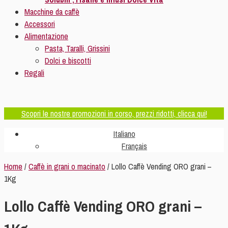
Macchine da caffè
Accessori
Alimentazione
Pasta, Taralli, Grissini
Dolci e biscotti
Regali
Scopri le nostre promozioni in corso, prezzi ridotti, clicca qui!
Italiano
Français
Home
/
Caffè in grani o macinato
/ Lollo Caffè Vending ORO grani –
1Kg
Lollo Caffè Vending ORO grani –