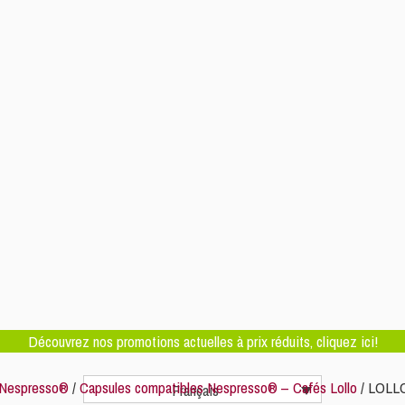
Découvrez nos promotions actuelles à prix réduits, cliquez ici!
 Nespresso®
/
Capsules compatibles Nespresso® – Cafés Lollo
/ LOLLO
Français