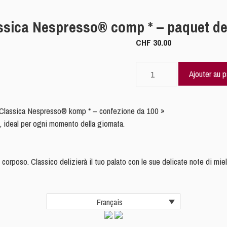
sica Nespresso® comp * – paquet de
CHF
30.00
quantité
Ajouter au p
de
LOLLO
CAFFÈ
Classica Nespresso® komp * – confezione da 100 »
Miscela
, ideal per ogni momento della giornata.
Classica
Nespresso®
comp
corposo. Classico delizierà il tuo palato con le sue delicate note di mie
*
-
paquet
Français
de
100