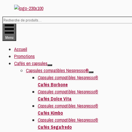
Aller
au
contenu
Recherche
pour :
Menu
Accueil
Promotions
Cafés en capsules
Capsules compatibles Nespresso®
Capsules compatibles Nespresso®
Cafés Borbone
Capsules compatibles Nespresso®
Cafés Dolce Vita
Capsules compatibles Nespresso®
Cafés Kimbo
Capsules compatibles Nespresso®
Cafés Segafredo