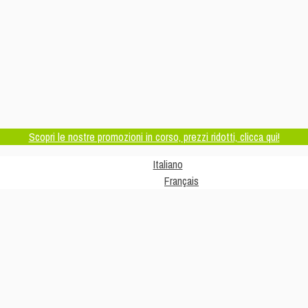
Scopri le nostre promozioni in corso, prezzi ridotti, clicca qui!
Italiano
Français