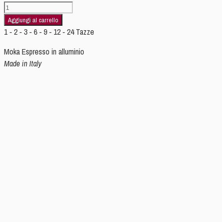
LADY
ORO
Aggiungi al carrello
48
1 ‐ 2 ‐ 3 ‐ 6 ‐ 9 ‐ 12 ‐ 24
Tazze
TZ
Moka Espresso in alluminio
CALDAIA
Made in Italy
NERA
quantità