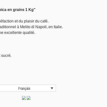
de
KIMBO
Aroma
Gold
faction et du plaisir du café. 

100%
ditionnel à Melito di Napoli, en Italie. 

grains
e excellente qualité.

Arabica
1
Kg
sucré.

Français