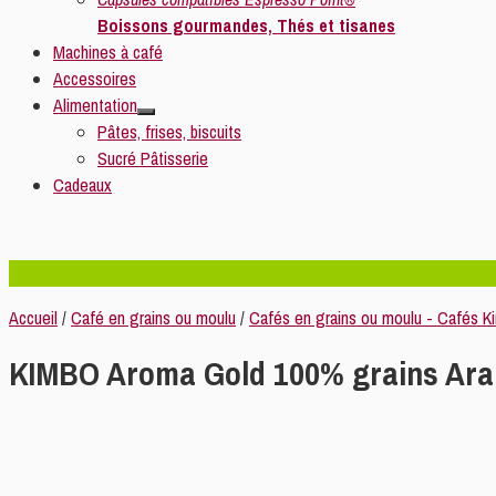
Boissons gourmandes, Thés et tisanes
Machines à café
Accessoires
Alimentation
Pâtes, frises, biscuits
Sucré Pâtisserie
Cadeaux
Accueil
/
Café en grains ou moulu
/
Cafés en grains ou moulu - Cafés K
KIMBO Aroma Gold 100% grains Ara