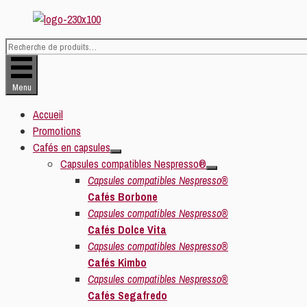
Aller
au
contenu
Recherche
pour :
Menu
Accueil
Promotions
Cafés en capsules
Capsules compatibles Nespresso®
Capsules compatibles Nespresso®
Cafés Borbone
Capsules compatibles Nespresso®
Cafés Dolce Vita
Capsules compatibles Nespresso®
Cafés Kimbo
Capsules compatibles Nespresso®
Cafés Segafredo