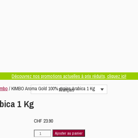
Découvrez nos promotions actuelles à prix réduits, cliquez ici!
imbo
/ KIMBO Aroma Gold 100% grains Arabica 1 Kg
Français
bica 1 Kg
CHF
23.90
quantité
Ajouter au panier