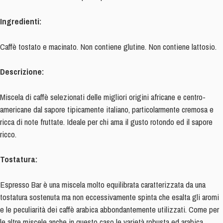
compatibile
LAVAZZA-
Ingredienti:
POINT®
-
Caffè tostato e macinato. Non contiene glutine. Non contiene lattosio.
Consumabile
fino
Descrizione:
al
05.2025
Miscela di caffè selezionati delle migliori origini africane e centro-
quantità
americane dal sapore tipicamente italiano, particolarmente cremosa e
ricca di note fruttate. Ideale per chi ama il gusto rotondo ed il sapore
ricco.
Tostatura:
Espresso Bar è una miscela molto equilibrata caratterizzata da una
tostatura sostenuta ma non eccessivamente spinta che esalta gli aromi
e le peculiarità dei caffè arabica abbondantemente utilizzati. Come per
le altre miscele anche in questo caso le varietà robusta ed arabica