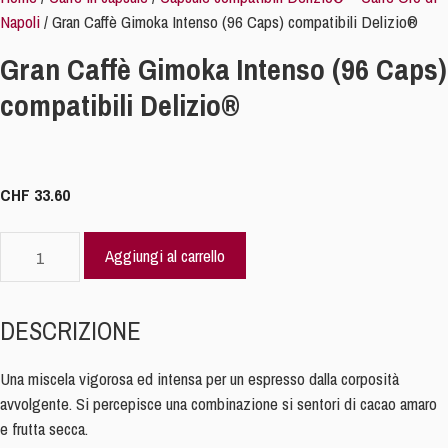
Napoli
/ Gran Caffè Gimoka Intenso (96 Caps) compatibili Delizio®
Gran Caffè Gimoka Intenso (96 Caps)
compatibili Delizio®
CHF
33.60
Gran
Aggiungi al carrello
Caffè
Gimoka
Intenso
DESCRIZIONE
(96
Caps)
Una miscela vigorosa ed intensa per un espresso dalla corposità
compatibili
avvolgente. Si percepisce una combinazione si sentori di cacao amaro
Delizio®
e frutta secca.
quantità