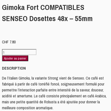
Gimoka Fort COMPATIBLES
SENSEO Dosettes 48x – 55mm
CHF
7.80
quantité
de
Ajouter au panier
Gimoka
DESCRIPTION
Fort
COMPATIBLES
De l’italien Gimoka, la variante Strong vient de Senseo. Ce café est
SENSEO
fabriqué à partir de café torréfié foncé, soigneusement formulé pour
Dosettes
permettre l’interaction parfaite entre intensité de la saveur, douceur,
48x
acidité et amertume. Le café consiste principalement en café Arabica,
-
mais une petite quantité de Robusta a été ajoutée pour donner la
55mm
meilleure composition aromatique.