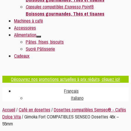
Capsules compatibles Espresso Point®
Boissons gourmandes, Thés et tisanes
Machines à café
Accessoires
Alimentation
Pâtes, frises, biscuits
Sucré Pâtisserie
Cadeaux
Découvrez nos promotions actuelles à prix réduits, cliquez ici!
Français
Italiano
Accueil
/
Café en dosettes
/
Dosettes compatibles Senseo® - Cafés
Dolce Vita
/ Gimoka Fort COMPATIBLES SENSEO Dosettes 48x –
55mm