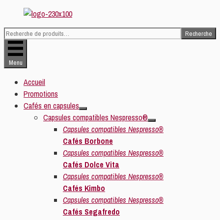
Aller
au
Recherche
contenu
Recherche
pour :
Menu
Accueil
Promotions
Cafés en capsules
Capsules compatibles Nespresso®
Capsules compatibles Nespresso®
Cafés Borbone
Capsules compatibles Nespresso®
Cafés Dolce Vita
Capsules compatibles Nespresso®
Cafés Kimbo
Capsules compatibles Nespresso®
Cafés Segafredo