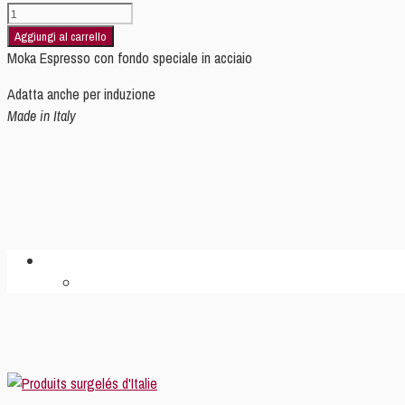
GEMMA
6
Aggiungi al carrello
TZ.
Moka Espresso con fondo speciale in acciaio
INDUZIONE
Adatta anche per
induzione
quantità
Made in Italy