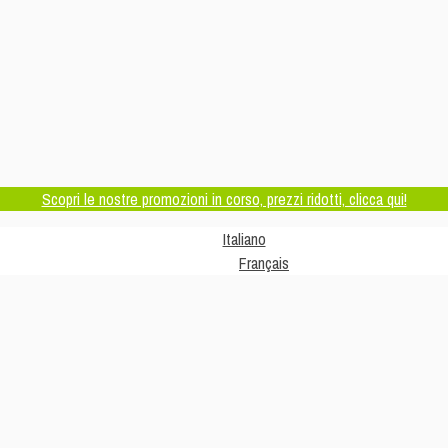
Scopri le nostre promozioni in corso, prezzi ridotti, clicca qui!
Italiano
Français