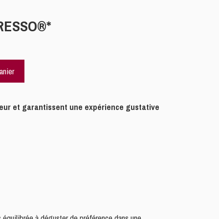
RESSO®*
anier
teur et garantissent une expérience gustative
is équilibrée à déguster de préférence dans une