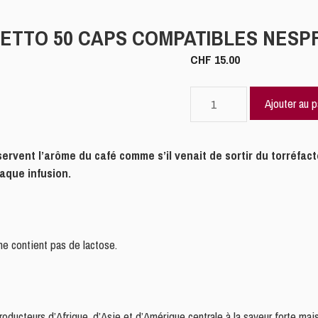
RETTO 50 CAPS COMPATIBLES NESP
CHF
15.00
quantité
Ajouter au p
de
FORTISSIMO
-
ervent l’arôme du café comme s’il venait de sortir du torréfac
NERORISTRETTO
haque infusion.
50
CAPS
COMPATIBLES
NESPRESSO®*
 ne contient pas de lactose.
oducteurs d’Afrique, d’Asie et d’Amérique centrale à la saveur forte ma