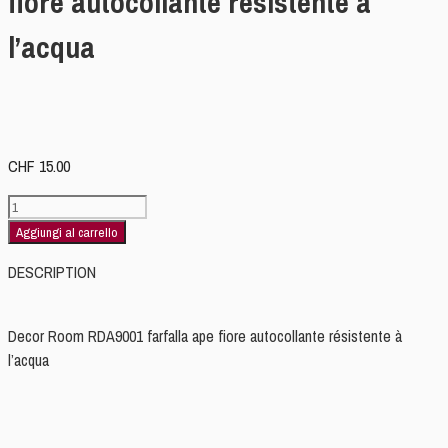
fiore autocollante résistente à
l’acqua
CHF
15.00
Decor
Room
Aggiungi al carrello
RDA9001
DESCRIPTION
farfalla
ape
fiore
Decor Room RDA9001 farfalla ape fiore autocollante résistente à
autocollante
l’acqua
résistente
à
l'acqua
quantità