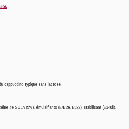
du cappuccino typique sans lactose.
ine de SOJA (5%), émulsifiants (E472e, E322), stabilisant (E340ii).