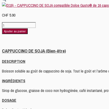
CHF
5.90
quantité
de
Ajouter au panier
(D19)
-
CAPPUCCINO
CAPPUCCINO DE SOJA (Bien-être)
DE
SOJA compatible
DESCRIPTION
Dolce
Boisson soluble au goût de cappuccino de soja. Tout le goût et l’arôme 
Gusto®
de
INGRÉDIENTS
16
capsules
Sirop de glucose, graisse de coco non hydrogénée, café instantané, proté
DOSAGE