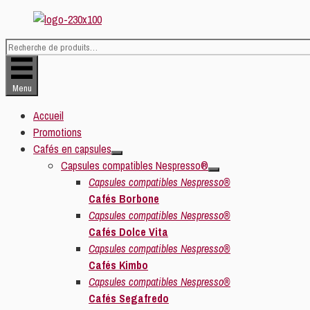
Aller
au
contenu
Recherche
pour :
Menu
Accueil
Promotions
Cafés en capsules
Capsules compatibles Nespresso®
Capsules compatibles Nespresso®
Cafés Borbone
Capsules compatibles Nespresso®
Cafés Dolce Vita
Capsules compatibles Nespresso®
Cafés Kimbo
Capsules compatibles Nespresso®
Cafés Segafredo