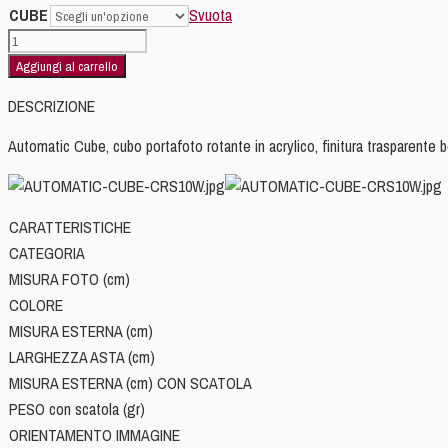
CUBE
Svuota
prezzo:
CUBO
da
AUTOMATICO
Aggiungi al carrello
CHF 18.00
GRANDE
a
DESCRIZIONE
BORDO
CHF 38.00
NERO
Automatic Cube, cubo portafoto rotante in acrylico, finitura trasparente bo
6x
10x10
quantità
CARATTERISTICHE
CATEGORIA
MISURA FOTO (cm)
COLORE
MISURA ESTERNA (cm)
LARGHEZZA ASTA (cm)
MISURA ESTERNA (cm) CON SCATOLA
PESO con scatola (gr)
ORIENTAMENTO IMMAGINE