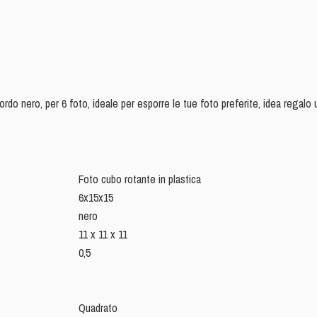
rdo nero, per 6 foto, ideale per esporre le tue foto preferite, idea regalo u
Foto cubo rotante in plastica
6x15x15
nero
11 x 11 x 11
0,5
Quadrato