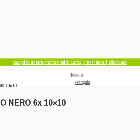
Scopri le nostre promozioni in corso, prezzi ridotti, clicca qui!
Italiano
Français
x 10×10
 NERO 6x 10×10