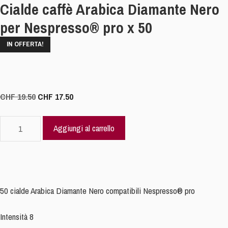
Cialde caffè Arabica Diamante Nero
per Nespresso® pro x 50
IN OFFERTA!
Il
Il
CHF
19.50
CHF
17.50
prezzo
prezzo
originale
attuale
Cialde
Aggiungi al carrello
era:
è:
caffè
CHF 19.50.
CHF 17.50.
Arabica
Diamante
Nero
per
50 cialde Arabica Diamante Nero compatibili Nespresso® pro
Nespresso®
pro
Intensità 8
x