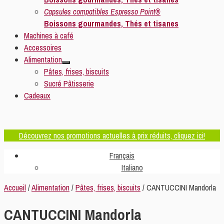
Capsules compatibles Espresso Point®
Boissons gourmandes, Thés et tisanes
Machines à café
Accessoires
Alimentation
Pâtes, frises, biscuits
Sucré Pâtisserie
Cadeaux
Découvrez nos promotions actuelles à prix réduits, cliquez ici!
Français
Italiano
Accueil
/
Alimentation
/
Pâtes, frises, biscuits
/ CANTUCCINI Mandorla
CANTUCCINI Mandorla