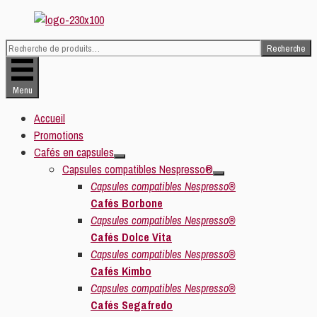
Aller
au
Recherche
contenu
Recherche
pour :
Menu
Accueil
Promotions
Cafés en capsules
Capsules compatibles Nespresso®
Capsules compatibles Nespresso®
Cafés Borbone
Capsules compatibles Nespresso®
Cafés Dolce Vita
Capsules compatibles Nespresso®
Cafés Kimbo
Capsules compatibles Nespresso®
Cafés Segafredo