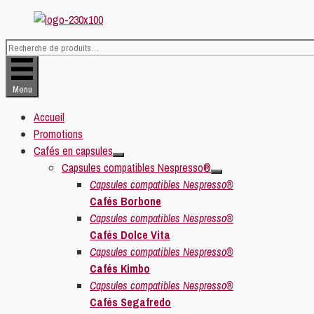
Aller
au
contenu
Recherche
pour :
Menu
Accueil
Promotions
Cafés en capsules
Capsules compatibles Nespresso®
Capsules compatibles Nespresso®
Cafés Borbone
Capsules compatibles Nespresso®
Cafés Dolce Vita
Capsules compatibles Nespresso®
Cafés Kimbo
Capsules compatibles Nespresso®
Cafés Segafredo