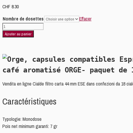
CHF
8.30
Nombre de dosettes
Effacer
quantité
de
Ajouter au panier
CAFFÈ
D'ORGE-
paquet
de
18
café aromatisé ORGE
- paquet de 
PAD
44mm
Vendita en ligne Cialde filtro carta 44 mm ESE dans confezioni da 18 ciald
Caractéristiques
Typologie: Monodose
Pois net minimum garanti: 7 gr