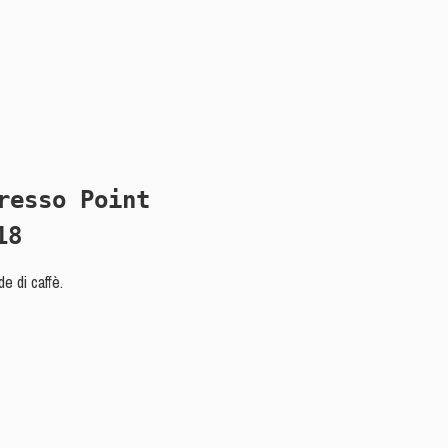
18
e di caffè.