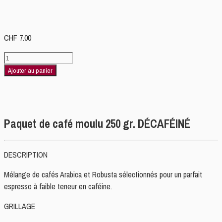
CHF
7.00
quantité
de
Ajouter au panier
Café
Dolce
Vita-
moulu
Paquet de café moulu 250 gr. DÉCAFÉINÉ
Décaféiné
DESCRIPTION
Mélange de cafés Arabica et Robusta sélectionnés pour un parfait
espresso à faible teneur en caféine.
GRILLAGE