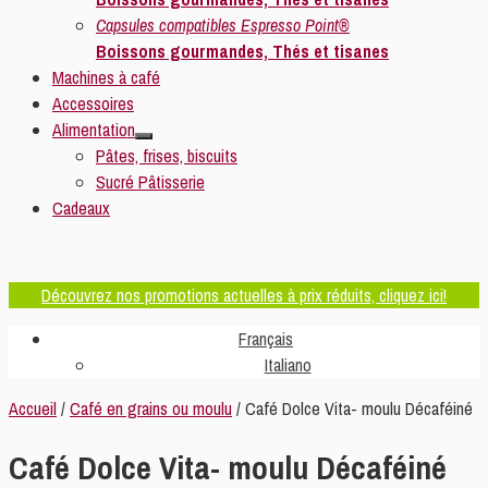
Capsules compatibles Espresso Point®
Boissons gourmandes, Thés et tisanes
Machines à café
Accessoires
Alimentation
Pâtes, frises, biscuits
Sucré Pâtisserie
Cadeaux
Découvrez nos promotions actuelles à prix réduits, cliquez ici!
Français
Italiano
Accueil
/
Café en grains ou moulu
/ Café Dolce Vita- moulu Décaféiné
Café Dolce Vita- moulu Décaféiné