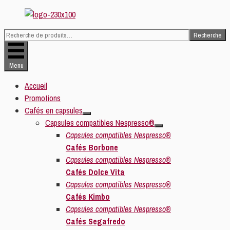
Aller
au
Recherche
contenu
Recherche
pour :
Menu
Accueil
Promotions
Cafés en capsules
Capsules compatibles Nespresso®
Capsules compatibles Nespresso®
Cafés Borbone
Capsules compatibles Nespresso®
Cafés Dolce Vita
Capsules compatibles Nespresso®
Cafés Kimbo
Capsules compatibles Nespresso®
Cafés Segafredo