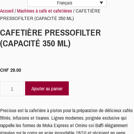
Français
Accueil
/
Machines à café et cafetières
/ CAFETIÈRE
PRESSOFILTER (CAPACITÉ 350 ML)
CAFETIÈRE PRESSOFILTER
(CAPACITÉ 350 ML)
CHF
29.00
quantité
Ajouter au panier
de
CAFETIÈRE
PRESSOFILTER
Precious est la cafetière à piston pour la préparation de délicieux cafés
(CAPACITÉ
filtrés, infusions et tisanes.
Lignes modernes, poignée exclusive qui
350
rappelle les formes de Moka Express et Omino coi Baffi élégamment
ML)
gravées sur le corps en acier inoxydable 18/10 et récipient en verre