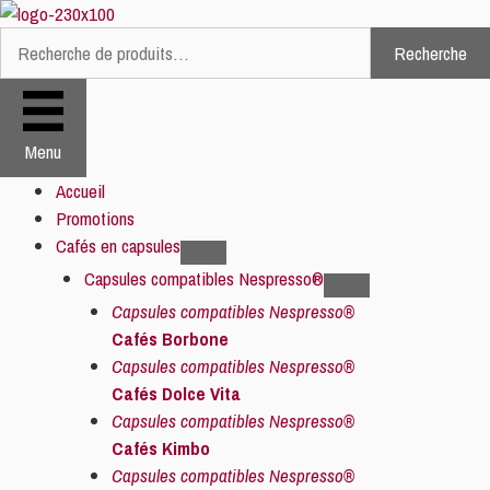
Aller
au
Recherche
Recherche
contenu
pour :
Menu
Accueil
Promotions
Cafés en capsules
Capsules compatibles Nespresso®
Capsules compatibles Nespresso®
Cafés Borbone
Capsules compatibles Nespresso®
Cafés Dolce Vita
Capsules compatibles Nespresso®
Cafés Kimbo
Capsules compatibles Nespresso®