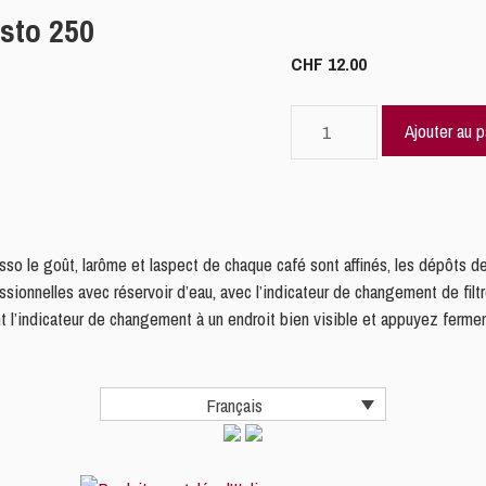
sto 250
CHF
12.00
quantité
Ajouter au p
de
BRITA
Filtre
à
eau
so le goût, larôme et laspect de chaque café sont affinés, les dépôts de c
Aqua
sionnelles avec réservoir d’eau, avec l’indicateur de changement de filt
Gusto
 l’indicateur de changement à un endroit bien visible et appuyez fermem
250
Français