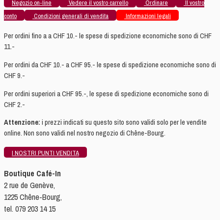
Negozio on-line
Vedere il vostro carrello
Ordinare
Il vostro
conto
Condizioni generali di vendita
Informazioni legali
Per ordini fino a a CHF 10.- le spese di spedizione economiche sono di CHF
11.-
Per ordini da CHF 10.- a CHF 95.- le spese di spedizione economiche sono di
CHF 9.-
Per ordini superiori a CHF 95.-, le spese di spedizione economiche sono di
CHF 2.-
Attenzione:
i prezzi indicati su questo sito sono validi solo per le vendite
online. Non sono validi nel nostro negozio di Chêne-Bourg.
I NOSTRI PUNTI VENDITA
Boutique Café-In
2 rue de Genève,
1225 Chêne-Bourg,
tel. 079 203 14 15