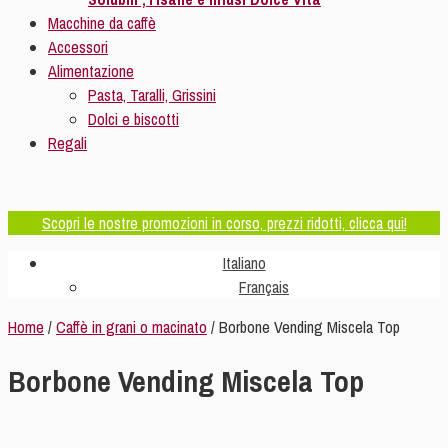
Macchine da caffè
Accessori
Alimentazione
Pasta, Taralli, Grissini
Dolci e biscotti
Regali
Scopri le nostre promozioni in corso, prezzi ridotti, clicca qui!
Italiano
Français
Home
/
Caffè in grani o macinato
/ Borbone Vending Miscela Top
Borbone Vending Miscela Top