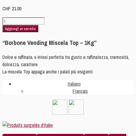
CHF
21.00
Borbone
Vending
Aggiungi al carrello
Miscela
“Borbone Vending Miscela Top – 1Kg”
Top
quantità
Dolce e raffinata, s intesi perfetta tra gusto e raffinatezza, cremosità,
dolcezza, carattere.
La miscela Top appaga anche i palati più esigenti.
Italiano
Français