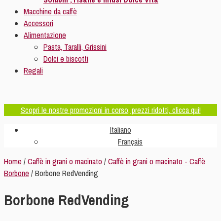
Macchine da caffè
Accessori
Alimentazione
Pasta, Taralli, Grissini
Dolci e biscotti
Regali
Scopri le nostre promozioni in corso, prezzi ridotti, clicca qui!
Italiano
Français
Home
/
Caffè in grani o macinato
/
Caffè in grani o macinato - Caffè
Borbone
/ Borbone RedVending
Borbone RedVending