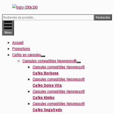
Aller
au
Recherche
contenu
Recherche
pour :
Menu
Accueil
Promotions
Cafés en capsules
Capsules compatibles Nespresso®
Capsules compatibles Nespresso®
Cafés Borbone
Capsules compatibles Nespresso®
Cafés Dolce Vita
Capsules compatibles Nespresso®
Cafés Kimbo
Capsules compatibles Nespresso®
Cafés Segafredo