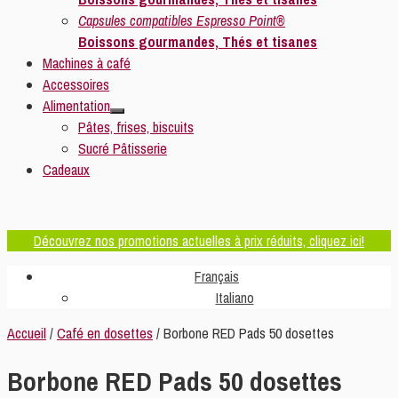
Capsules compatibles Espresso Point®
Boissons gourmandes, Thés et tisanes
Machines à café
Accessoires
Alimentation
Pâtes, frises, biscuits
Sucré Pâtisserie
Cadeaux
Découvrez nos promotions actuelles à prix réduits, cliquez ici!
Français
Italiano
Accueil
/
Café en dosettes
/ Borbone RED Pads 50 dosettes
Borbone RED Pads 50 dosettes