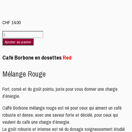
CHF
14.00
quantité
de
Ajouter au panier
Borbone
RED
Café Borbone en dosettes
Red
Pads
50
Mélange Rouge
dosettes
Fort, corsé et du goût pointu, juste pour vous donner une charge
d’énergie.
Caffè Borbone mélange rouge est né pour ceux qui aiment un cafè
robuste et dense, avec une saveur forte et décidé, pour ceux qui
veulent du cafè une charge d’énergie.
Le goût robuste et intense est né du dosage soigneusement étudié