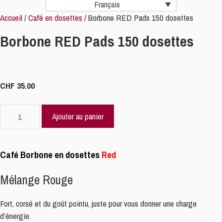
Français
Accueil
/
Café en dosettes
/ Borbone RED Pads 150 dosettes
Borbone RED Pads 150 dosettes
CHF
35.00
quantité
Ajouter au panier
de
Borbone
RED
Café Borbone en dosettes
Red
Pads
150
Mélange Rouge
dosettes
Fort, corsé et du goût pointu, juste pour vous donner une charge
d’énergie.