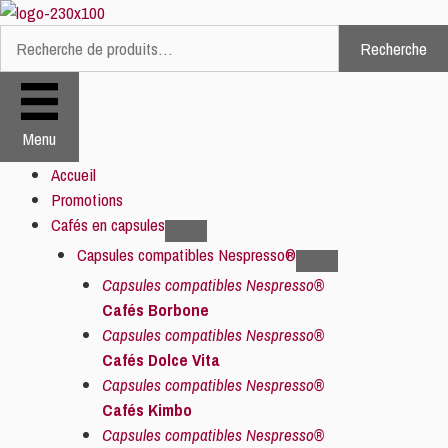
Aller
au
Recherche
Recherche
contenu
pour :
Menu
Accueil
Promotions
Cafés en capsules
Capsules compatibles Nespresso®
Capsules compatibles Nespresso®
Cafés Borbone
Capsules compatibles Nespresso®
Cafés Dolce Vita
Capsules compatibles Nespresso®
Cafés Kimbo
Capsules compatibles Nespresso®