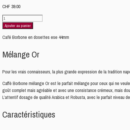
CHF
39.00
quantité
de
Ajouter au panier
Borbone
Café Borbone en dosettes ese 44mm
ORO
LUNGO
Mélange Or
Pads
150
dosettes
Pour les vrais connaisseurs, la plus grande expression de la tradition napo
Caffè Borbone mélange Or est le parfait mélange pour ceux qui ne veulent
goût complet mais agréable et avec une consistance crémeux, mais dou
L’attentif dosage de qualité Arabica et Robusta, avec le parfait niveau d
Caractéristiques