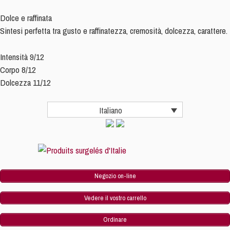
-
Dolce e raffinata
confezione
Sintesi perfetta tra gusto e raffinatezza, cremosità, dolcezza, carattere.
da
50
Intensità 9/12
quantità
Corpo 8/12
Dolcezza 11/12
Italiano
Negozio on-line
Vedere il vostro carrello
Ordinare