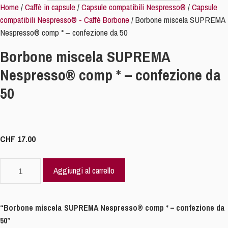
Home
/
Caffè in capsule
/
Capsule compatibili Nespresso®
/
Capsule
compatibili Nespresso® - Caffè Borbone
/ Borbone miscela SUPREMA
Nespresso® comp * – confezione da 50
Borbone miscela SUPREMA
Nespresso® comp * – confezione da
50
CHF
17.00
Borbone
Aggiungi al carrello
miscela
SUPREMA
Nespresso®
“Borbone miscela SUPREMA Nespresso® comp * – confezione da
comp
50”
*