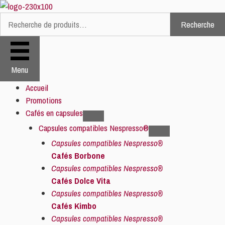
Aller
au
Recherche
Recherche
contenu
pour :
Menu
Accueil
Promotions
Cafés en capsules
Capsules compatibles Nespresso®
Capsules compatibles Nespresso®
Cafés Borbone
Capsules compatibles Nespresso®
Cafés Dolce Vita
Capsules compatibles Nespresso®
Cafés Kimbo
Capsules compatibles Nespresso®