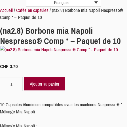
Français
Accueil
/
Cafés en capsules
/ (na2.8) Borbone mia Napoli Nespresso®
Comp * – Paquet de 10
(na2.8) Borbone mia Napoli
Nespresso® Comp * – Paquet de 10
CHF
3.70
quantité
Ajouter au panier
de
(na2.8)
Borbone
10 Capsules Aluminium compatibles avec les machines Nespresso® *
mia
Mélange Mia Napoli
Napoli
Nespresso®
Mélange Mia Napoli :