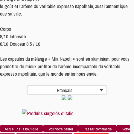
Comp
le goût et l’arôme du véritable expresso napolitain, aussi authentique
*
que sa ville.
-
Paquet
Corps
de
8/10 Intensité
10
8/10 Douceur 8,5 / 10
Les capsules du mélange « Mia Napoli » sont en aluminium, pour vous
permettre de mieux profiter de l’arôme incomparable du véritable
expresso napolitain, que le monde entier nous envie.
Français
Accueil de la boutique
Voir votre panier
Passer commande
Votre