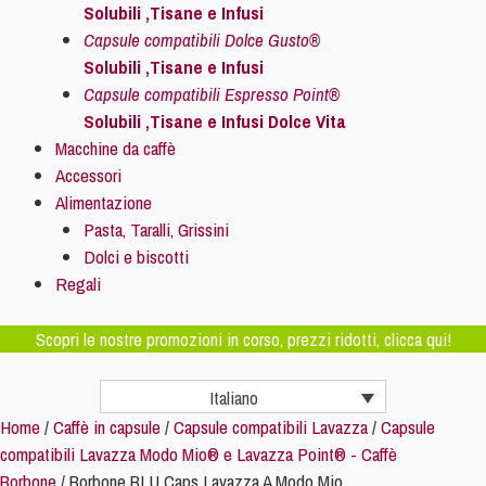
Solubili ,Tisane e Infusi
Capsule compatibili Dolce Gusto®
Solubili ,Tisane e Infusi
Capsule compatibili Espresso Point®
Solubili ,Tisane e Infusi Dolce Vita
Macchine da caffè
Accessori
Alimentazione
Pasta, Taralli, Grissini
Dolci e biscotti
Regali
Scopri le nostre promozioni in corso, prezzi ridotti, clicca qui!
Italiano
Home
/
Caffè in capsule
/
Capsule compatibili Lavazza
/
Capsule
compatibili Lavazza Modo Mio® e Lavazza Point® - Caffè
Borbone
/ Borbone BLU Caps Lavazza A Modo Mio