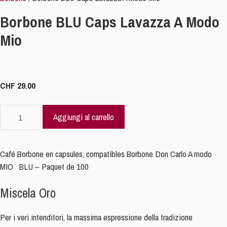
Borbone BLU Caps Lavazza A Modo
Mio
CHF
29.00
Borbone
Aggiungi al carrello
BLU
Caps
Lavazza
Café Borbone en capsules, compatibles Borbone Don Carlo A modo
A
MIO BLU – Paquet de 100
Modo
Mio
Miscela Oro
quantità
Per i veri intenditori, la massima espressione della tradizione